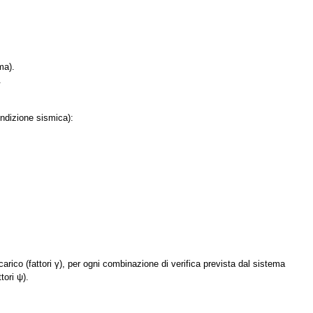
ma).
.
ondizione sismica):
carico (fattori
γ
), per ogni combinazione di verifica prevista dal sistema
ttori
ψ)
.