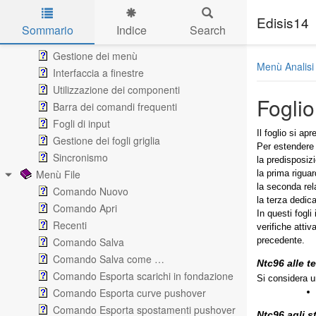
Fasi Operative
Edisis14
Interfaccia utente
Sommario
Indice
Search
Finestre di visualizzazione e menù
Skip to main content
Gestione dei menù
Menù Analisi
Interfaccia a finestre
Utilizzazione dei componenti
Foglio
Barra dei comandi frequenti
Fogli di input
Il foglio si ap
Gestione dei fogli griglia
Per estendere l
Sincronismo
la predisposizi
Menù File
la prima rigua
la seconda rel
Comando Nuovo
la terza dedica
Comando Apri
In questi fogli
Recenti
verifiche atti
Comando Salva
precedente.
Comando Salva come …
Ntc96 alle t
Comando Esporta scarichi in fondazione
Si considera u
Comando Esporta curve pushover
Comando Esporta spostamenti pushover
Ntc96 agli st