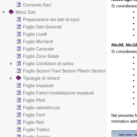
Comando Esci
Si considerano
Menù Dati
Preparazione dei dati di input
Foglio Dati Generali
Foglio Livelli
Foglio Montanti
Ntc08, Ntc18
Foglio Campate
Si considerano
Foglio Zone Solaio
Foglio Condizioni di carico
Foglio Sezioni Travi Sezioni Pilastri Sezioni Pareti
Tipologie di rinforzi
Foglio Impalcati
Foglio Fattori modellazione impalcati
Foglio Plinti
Foglio calcestruzzo
Foglio Ferri
Nel presente fo
Foglio Reti
normativo adott
Foglio Tralicci
Foglio Acciaio