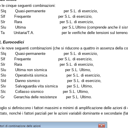
 le cinque seguenti combinazioni:
Slq
Quasi-permanente
per S.L. di esercizio,
Slf
Frequente
per S.L. di esercizio,
Slr
Rara
per S.L. di esercizio,
Slu
Ultima
per S.L.Ultimo (comprende anche il sis
Ta
Unitaria/T.A.
per le verifiche delle tensioni sul terreno
, Eurocodici
 le nove seguenti combinazioni (che si riducono a quattro in assenza della c
Slq
Quasi-permanente
per S.L. di esercizio,
Slf
Frequente
per S.L. di esercizio,
Slr
Rara
per S.L. di esercizio,
Slu
Ultima non sismica
per S.L. Ultimo,
Slo
Operatività sismica
per S.L. di esercizio,
Sld
Danno sismico
per S.L. di esercizio,
Slv
Salvaguardia vita sismica
per S.L. Ultimo,
Slc
Collasso sismico
per S.L. Ultimo,
Gr
Gerarchia delle resistenze
per S.L. Ultimo.
glio si definiscono i fattori massimi e minimi di amplificazione delle azioni di 
ato, nonché i fattori parziali per le azioni variabili dominante e secondarie (fa