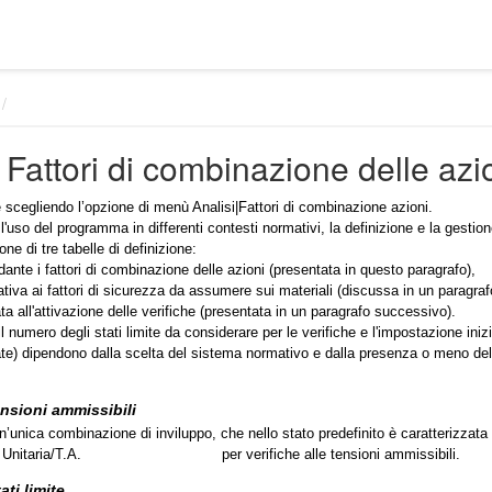
 Fattori di combinazione delle azi
re scegliendo l’opzione di menù Analisi|Fattori di combinazione azioni.
'uso del programma in differenti contesti normativi, la definizione e la gestione 
one di tre tabelle di definizione:
rdante i fattori di combinazione delle azioni (presentata in questo paragrafo),
ativa ai fattori di sicurezza da assumere sui materiali (discussa in un paragra
ta all'attivazione delle verifiche (presentata in un paragrafo successivo).
 il numero degli stati limite da considerare per le verifiche e l'impostazione iniz
vate) dipendono dalla scelta del sistema normativo e dalla presenza o meno dell
ensioni ammissibili
n’unica combinazione di inviluppo, che nello stato predefinito è caratterizzata 
Unitaria/T.A.
per verifiche alle tensioni ammissibili.
ati limite